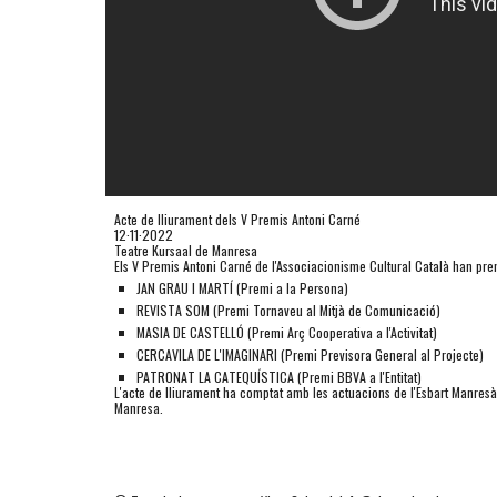
Acte de lliurament dels V Premis Antoni Carné
12·11·2022
Teatre Kursaal de Manresa
Els V Premis Antoni Carné de l'Associacionisme Cultural Català han pre
JAN GRAU I MARTÍ (Premi a la Persona)
REVISTA SOM (Premi Tornaveu al Mitjà de Comunicació)
MASIA DE CASTELLÓ (Premi Arç Cooperativa a l'Activitat)
CERCAVILA DE L'IMAGINARI (Premi Previsora General al Projecte)
PATRONAT LA CATEQUÍSTICA (Premi BBVA a l'Entitat)
L'acte de lliurament ha comptat amb les actuacions de l'Esbart Manresà,
Manresa.