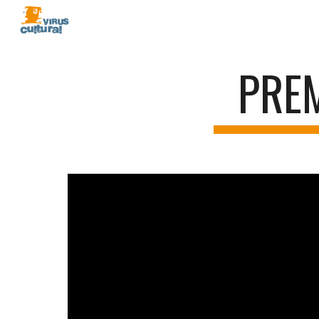
Sk
PREM